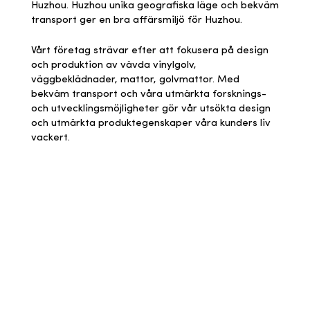
Huzhou. Huzhou unika geografiska läge och bekväm
förbättringen av vår produktkvalitet och vår
kunders välbefinnande.
under de senaste decennierna.
transport ger en bra affärsmiljö för Huzhou.
entusiasm för kundernas behov.
Vi lägger de flesta av våra ansträngningar på att
Vi säkerställer att kvaliteten på alla
göra råmaterial av optimal kvalitet av pvc och
Vi har över 10 års erfarenhet inom handeln och nu
Vårt företag strävar efter att fokusera på design
På SUMBRA® har vi förbättrat våra
tillverkningsprocesser som utförs fullt ut på våra
polyester som är hållbara och hållbara, med
har vi 35 vävmaskiner som gör att vi kan göra
och produktion av vävda vinylgolv,
produktionsprocesser för design, tillverkning och
anläggningar är strikt kompatibel med vad
innovativa antibakteriella, halkbeständiga,
enorma mängder på kort tid. Och målet med den
väggbeklädnader, mattor, golvmattor. Med
marknadsföring. Detta gör att vi kan kontrollera
marknaden kräver för vår färdiga produkt -
brandbeständiga, ekologiska, nötningsbeständiga,
noggrant planerade produktionen av varp och väft
bekväm transport och våra utmärkta forsknings-
och stärka tillverkningsprocesser för att uppfylla
maximal hållbarhet, vattentät, brandbeständig,
antistatiska, kemikalieresistenta, tysta, UV -strålar,
samt kombination av garn i vävstolen är att
och utvecklingsmöjligheter gör vår utsökta design
högsta kvalitetskrav.
halkbeständig, sliten och slitstark och lätt att
slagfasta. , vattentäta och lättstädade
försäkra att tyget som härrör från denna process
och utmärkta produktegenskaper våra kunders liv
rengöra.
egenskaper. Detta är det enda sättet vårt golv,
speglar kreativiteten hos våra designers, våra
vackert.
SUMBRA® Inc. Kina
väggbeklädnad och mattor kan uppnå den kvalitet
teknikers briljans och professionalismen hos vår
Vi ser till att tillhandahålla all nödvändig
som våra kunder kräver.
personal. .
information till installatörer och städteam för
optimal installation och underhåll.