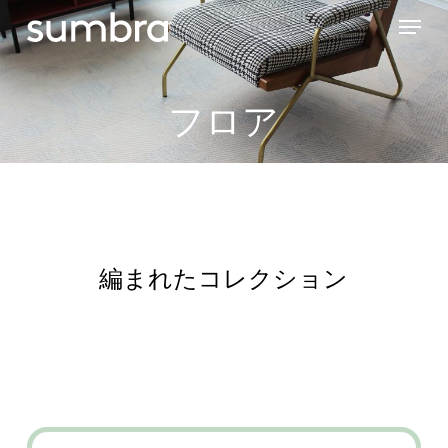
Skip
Menu
to
main
content
フロア
編まれたコレクション