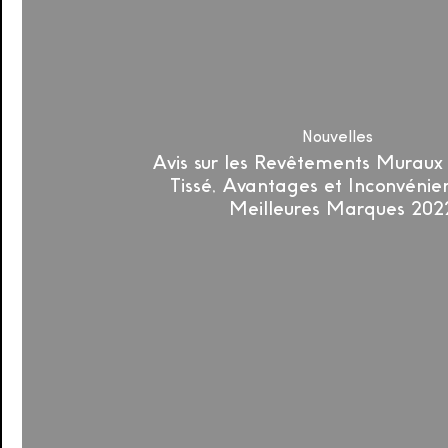
Avantages
et
Inconvénients,
Prix,
Meilleures
Marques
Nouvelles
2022
Avis sur les Revêtements Muraux
Tissé, Avantages et Inconvénient
Meilleures Marques 202