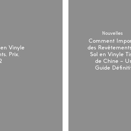
Tissé
de
Chine
–
Un
Nouvelles
Guide
Comment Impor
Définiti
 en Vinyle
des Revêtement
s, Prix,
Sol en Vinyle Ti
2
de Chine – U
Guide Définiti