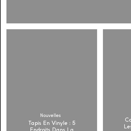
Tapis
En
Vinyle
:
5
Endroits
Dans
La
Maison
(et
À
L’extÉrieur)
OÙ
Nouvelles
C
Les
Tapis En Vinyle : 5
Le
Placer
Endroits Dans La