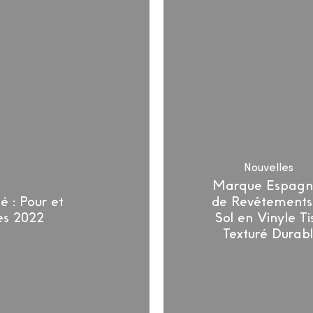
Revête
de
Sol
en
Vinyle
Tissé
Texturé
Durable
Nouvelles
Marque Espagn
é : Pour et
de Revêtements
es 2022
Sol en Vinyle Ti
Texturé Durab