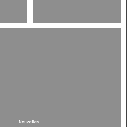
Easy-
Care
Vinyl
Flooring,
As
Comfortable
As
A
Carpet
–
For
Office
And
Commercial
Nouvelles
Areas