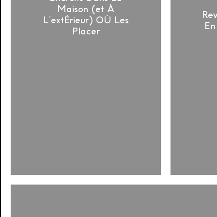
Maison (et À
Rev
L’extÉrieur) OÙ Les
En
Placer
Revêtements
de
Sol