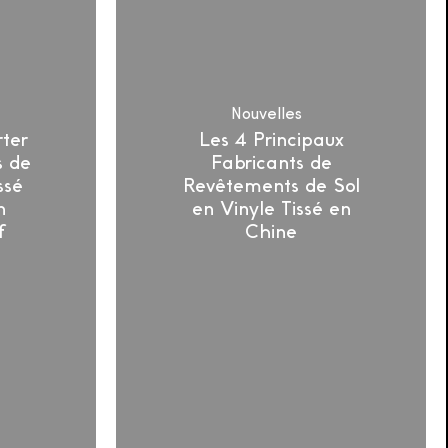
en
Vinyle
Tissé
en
Chine
Nouvelles
ter
Les 4 Principaux
f
s de
Fabricants de
ssé
Revêtements de Sol
n
en Vinyle Tissé en
f
Chine