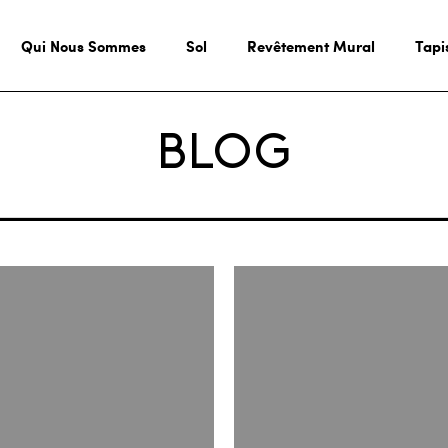
Qui Nous Sommes
Sol
Revêtement Mural
Tapi
BLOG
Comme
Importe
des
Revête
de
Sol
en
Vinyle