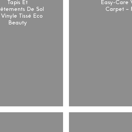
Tapis Et
Easy-Care V
Beauty
êtements De Sol
Carpet – 
 Vinyle Tissé Eco
Beauty
Marque
Espagno
de