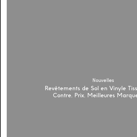
en
Vinyle
Tissé
:
Pour
et
Contre,
Prix,
Meilleures
Marques
2022
Nouvelles
Revêtements de Sol en Vinyle Tiss
Contre, Prix, Meilleures Marqu