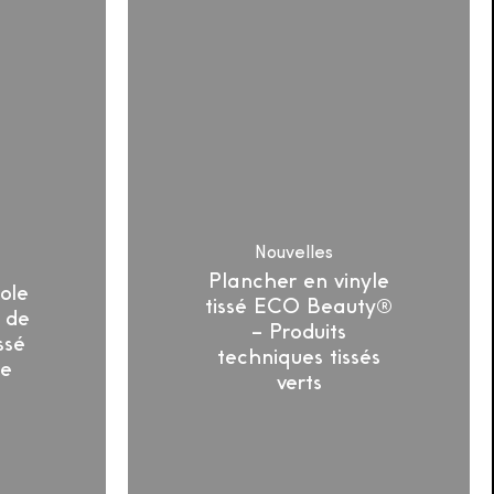
ments
tissé
ECO
Beauty®
–
Produits
techniques
tissés
verts
Nouvelles
Plancher en vinyle
ole
tissé ECO Beauty®
 de
– Produits
ssé
techniques tissés
le
verts