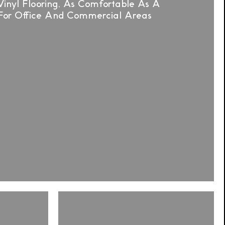
inyl Flooring, As Comfortable As A
For Office And Commercial Areas
Plancher
le
en
vinyle