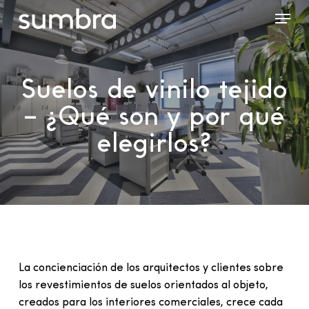
Skip
Menu
to
main
content
Suelos de vinilo tejido
– ¿Qué son y por qué
elegirlos?
La concienciación de los arquitectos y clientes sobre
los revestimientos de suelos orientados al objeto,
creados para los interiores comerciales, crece cada