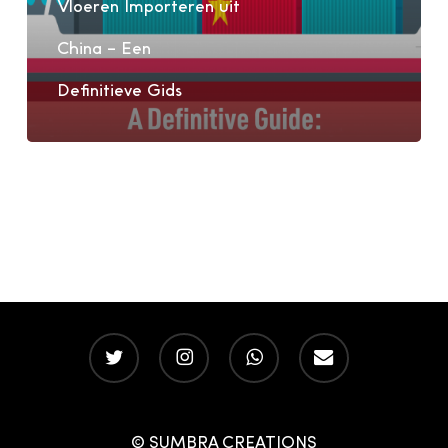
Vloeren Importeren uit
Een
Definitieve
China – Een
Gids
Definitieve Gids
twitter
instagram
whatsapp
email
© SUMBRA CREATIONS