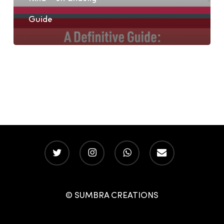
Guide
Guide
twitter
instagram
whatsapp
email
© SUMBRA CREATIONS